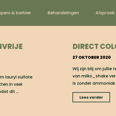
ppers & barbier
Behandelingen
Afspraak
ARVERZORG
NVRIJE
DIRECT COL
27 OKTOBER 2020
Wij zijn blij om julli
van milks_shake ver
m lauryl sulfate
is zonder ammoniak 
tten in veel
dat dit …
"Direc
Lees verder
color