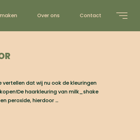
 maken
Over ons
Contact
ING
OR
e te vertellen dat wij nu ook de kleuringen
kopen!De haarkleuring van milk_shake
en peroxide, hierdoor …
t
"