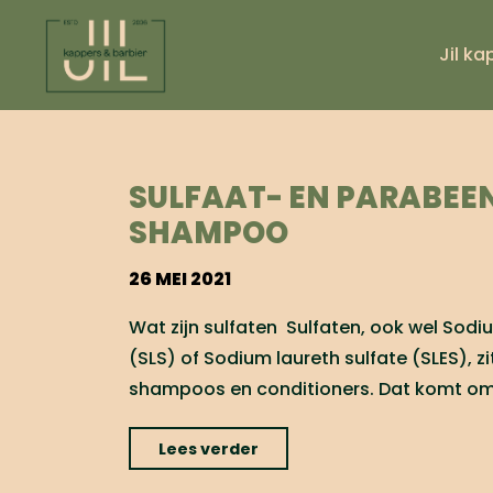
Ga
naar
Jil ka
de
HA
inhoud
SULFAAT- EN PARABEE
SHAMPOO
26 MEI 2021
Wat zijn sulfaten Sulfaten, ook wel Sodiu
(SLS) of Sodium laureth sulfate (SLES), zi
shampoos en conditioners. Dat komt om
"Sulfaat-
Lees verder
en