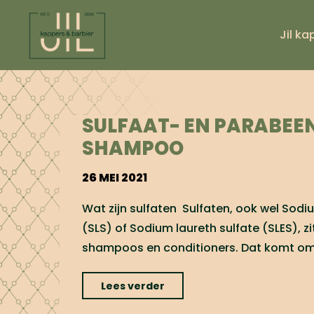
Ga
naar
Jil ka
de
inhoud
SULFAAT- EN PARABEE
SHAMPOO
26 MEI 2021
Wat zijn sulfaten Sulfaten, ook wel Sodiu
(SLS) of Sodium laureth sulfate (SLES), zi
shampoos en conditioners. Dat komt om
"Sulfaat-
Lees verder
en