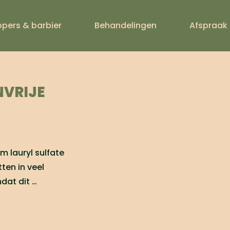
ppers & barbier
Behandelingen
Afspraak
SULFATEN
NVRIJE
m lauryl sulfate
tten in veel
dat dit …