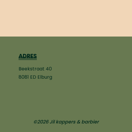
ADRES
Beekstraat 40
8081 ED Elburg
©2026 Jil kappers & barbier