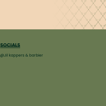
SOCIALS
@Jil kappers & barbier