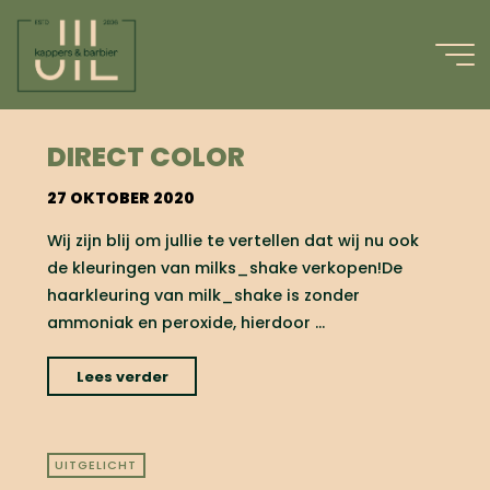
Ga
naar
de
inhoud
JILKAPPERS
DIRECT COLOR
27 OKTOBER 2020
Wij zijn blij om jullie te vertellen dat wij nu ook
de kleuringen van milks_shake verkopen!De
haarkleuring van milk_shake is zonder
ammoniak en peroxide, hierdoor …
"Direct
Lees verder
color"
UITGELICHT