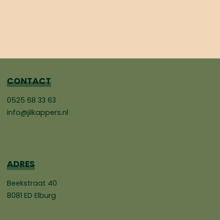
CONTACT
0525 68 33 63
info@jilkappers.nl
ADRES
Beekstraat 40
8081 ED Elburg