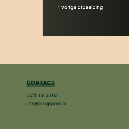
Vorige afbeelding
CONTACT
0525 68 33 63
info@jilkappers.nl