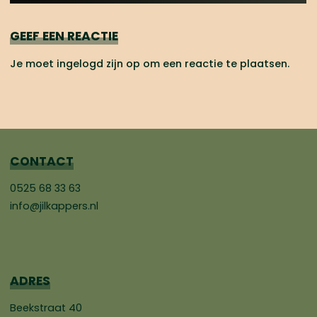
GEEF EEN REACTIE
Je moet
ingelogd zijn op
om een reactie te plaatsen.
CONTACT
0525 68 33 63
info@jilkappers.nl
ADRES
Beekstraat 40