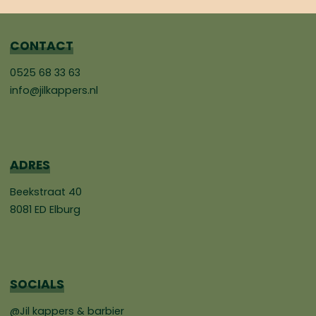
CONTACT
0525 68 33 63
info@jilkappers.nl
ADRES
Beekstraat 40
8081 ED Elburg
SOCIALS
@Jil kappers & barbier