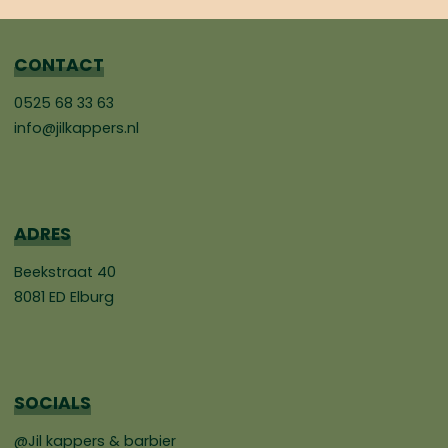
CONTACT
0525 68 33 63
info@jilkappers.nl
ADRES
Beekstraat 40
8081 ED Elburg
SOCIALS
@Jil kappers & barbier