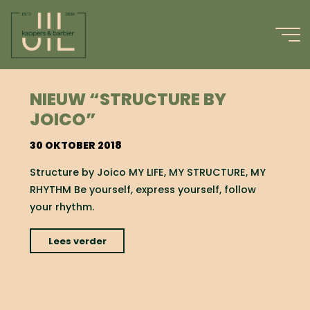
Ga
naar
de
inhoud
#MYLIFE
NIEUW “STRUCTURE BY
JOICO”
30 OKTOBER 2018
Structure by Joico MY LIFE, MY STRUCTURE, MY
RHYTHM Be yourself, express yourself, follow
your rhythm.
"nieuw
Lees verder
“Structure
by
Joico”"