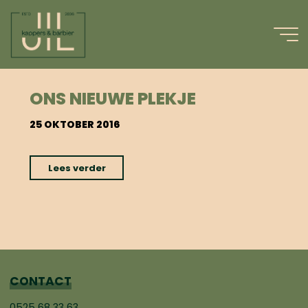
Ga
naar
de
inhoud
#LOWLIGHTS
ONS NIEUWE PLEKJE
25 OKTOBER 2016
"Ons
Lees verder
nieuwe
plekje"
CONTACT
0525 68 33 63