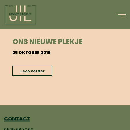
Ga
naar
de
inhoud
#LANGHAAR
ONS NIEUWE PLEKJE
25 OKTOBER 2016
"Ons
Lees verder
nieuwe
plekje"
CONTACT
0525 68 33 63