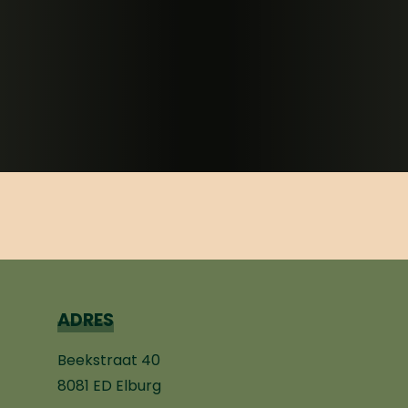
ADRES
Beekstraat 40
8081 ED Elburg