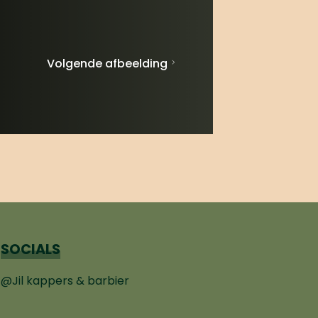
Volgende afbeelding
SOCIALS
@Jil kappers & barbier