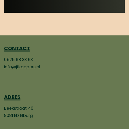
CONTACT
0525 68 33 63
info@jilkappers.nl
ADRES
Beekstraat 40
8081 ED Elburg