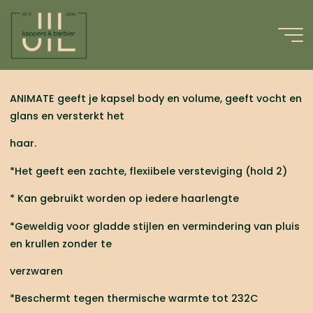
Ga
naar
NIEUW: ANIMATE
de
inhoud
BODIFYING STYLING
CREME
ANIMATE geeft je kapsel body en volume, geeft vocht en
glans en versterkt het
8 AUGUSTUS 2015
haar.
*Het geeft een zachte, flexiibele versteviging (hold 2)
* Kan gebruikt worden op iedere haarlengte
*Geweldig voor gladde stijlen en vermindering van pluis
en krullen zonder te
verzwaren
*Beschermt tegen thermische warmte tot 232C