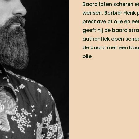
Baard laten scheren 
wensen. Barbier Henk 
preshave of olie en e
geeft hij de baard st
authentiek open schee
de baard met een baa
olie.