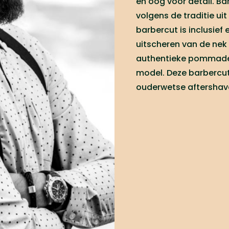
en oog voor detail. Ba
volgens de traditie uit
barbercut is inclusie
uitscheren van de nek
authentieke pommades
model. Deze barbercut
ouderwetse aftershav