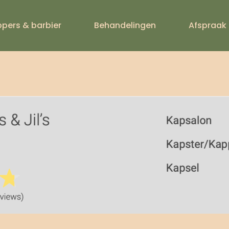
AFBEELDING 2
ppers & barbier
Behandelingen
Afspraak
01 OM 12.25.1