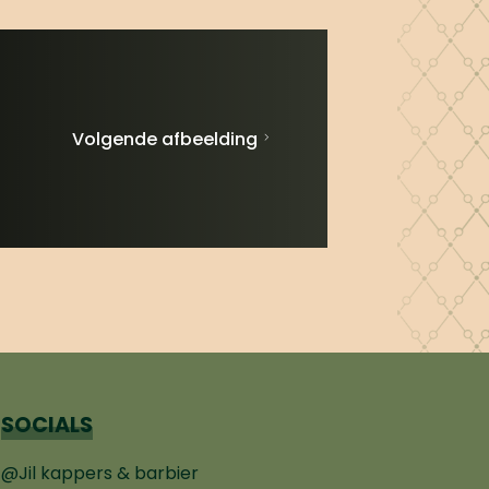
Volgende afbeelding
SOCIALS
@Jil kappers & barbier