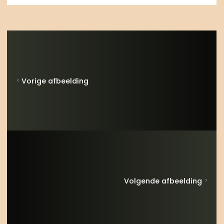
Vorige afbeelding
Volgende afbeelding