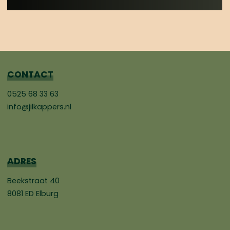
CONTACT
0525 68 33 63
info@jilkappers.nl
ADRES
Beekstraat 40
8081 ED Elburg