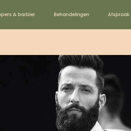
IONE-THE-CL
ppers & barbier
Behandelingen
Afspraak
DEPOT