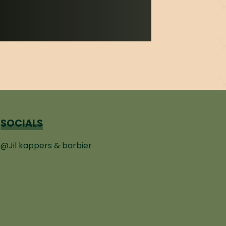
SOCIALS
@Jil kappers & barbier