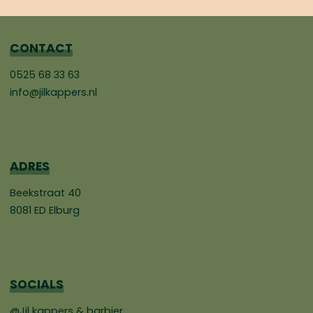
CONTACT
0525 68 33 63
info@jilkappers.nl
ADRES
Beekstraat 40
8081 ED Elburg
SOCIALS
@Jil kappers & barbier