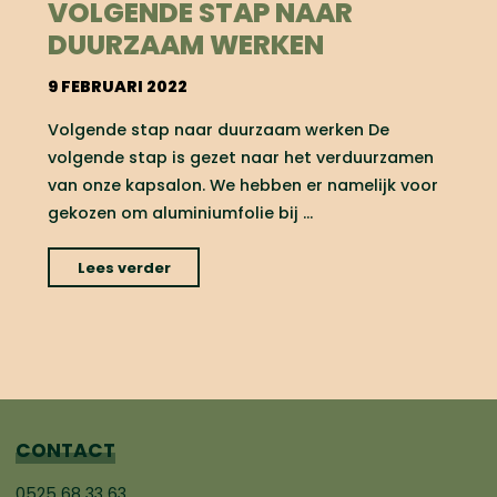
een
VOLGENDE STAP NAAR
cadeaubon
DUURZAAM WERKEN
van
Jil
9 FEBRUARI 2022
Kappers!"
Volgende stap naar duurzaam werken De
volgende stap is gezet naar het verduurzamen
van onze kapsalon. We hebben er namelijk voor
gekozen om aluminiumfolie bij …
"Volgende
Lees verder
stap
naar
duurzaam
werken"
CONTACT
0525 68 33 63