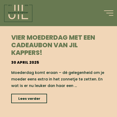
Ga
naar
de
inhoud
GEEN CATEGORIE
VIER MOEDERDAG MET EEN
CADEAUBON VAN JIL
KAPPERS!
30 APRIL 2025
Moederdag komt eraan – dé gelegenheid om je
moeder eens extra in het zonnetje te zetten. En
wat is er nu leuker dan haar een …
"Vier
Lees verder
Moederdag
met