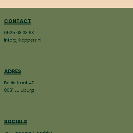
CONTACT
0525 68 33 63
info@jilkappers.nl
ADRES
Beekstraat 40
8081 ED Elburg
SOCIALS